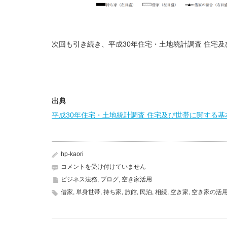
次回も引き続き、平成30年住宅・土地統計調査 住宅
出典
平成30年住宅・土地統計調査 住宅及び世帯に関する基
hp-kaori
空
コメントを受け付けていません
き
ビジネス法務
,
ブログ
,
空き家活用
家
借家
,
単身世帯
,
持ち家
,
旅館
,
民泊
,
相続
,
空き家
,
空き家の活
の
割
合
4