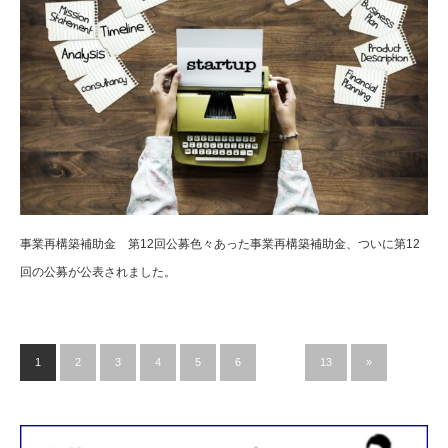
事業再構築補助金 第12回公募色々あった事業再構築補助金、ついに第12
回の公募が公表されました。
1
2
3
4
5
6
…
13
»