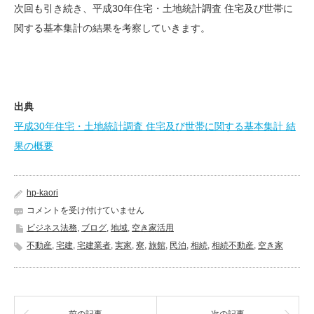
次回も引き続き、平成30年住宅・土地統計調査 住宅及び世帯に
関する基本集計の結果を考察していきます。
出典
平成30年住宅・土地統計調査 住宅及び世帯に関する基本集計 結
果の概要
hp-kaori
空
コメントを受け付けていません
き
ビジネス法務
,
ブログ
,
地域
,
空き家活用
家
不動産
,
宅建
,
宅建業者
,
実家
,
寮
,
旅館
,
民泊
,
相続
,
相続不動産
,
空き家
の
割
合
2
は
前の記事
次の記事