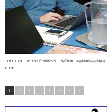
11月1日（水）10〜16時千代田区役所 1階区民ホール無料相談会が開催さ
れます...
1
2
3
4
5
6
7
»