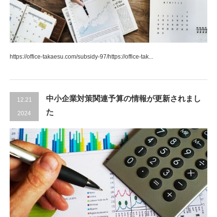
https://office-takaesu.com/subsidy-97/https://office-tak...
中小企業対策関連予算の情報が更新されまし
12.21
た
2024