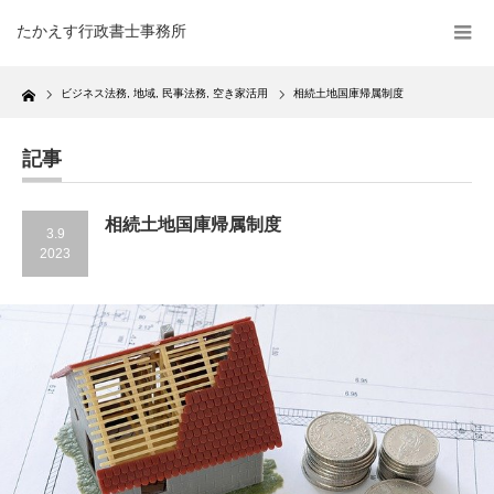
たかえす行政書士事務所
Home
ビジネス法務
,
地域
,
民事法務
,
空き家活用
相続土地国庫帰属制度
記事
相続土地国庫帰属制度
3.9
2023