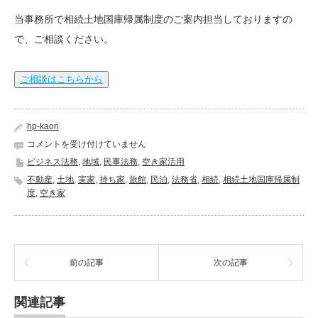
当事務所で相続土地国庫帰属制度のご案内担当しておりますの
で、ご相談ください。
ご相談はこちらから
hp-kaori
相
コメントを受け付けていません
続
ビジネス法務
,
地域
,
民事法務
,
空き家活用
土
不動産
,
土地
,
実家
,
持ち家
,
旅館
,
民泊
,
法務省
,
相続
,
相続土地国庫帰属制
地
度
,
空き家
国
庫
帰
属
制
前の記事
次の記事
度
は
関連記事