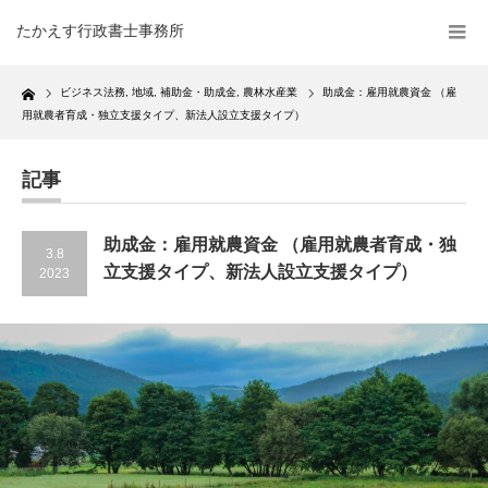
たかえす行政書士事務所
Home
ビジネス法務
,
地域
,
補助金・助成金
,
農林水産業
助成金：雇用就農資金 （雇
用就農者育成・独立支援タイプ、新法人設立支援タイプ）
記事
助成金：雇用就農資金 （雇用就農者育成・独
3.8
立支援タイプ、新法人設立支援タイプ）
2023