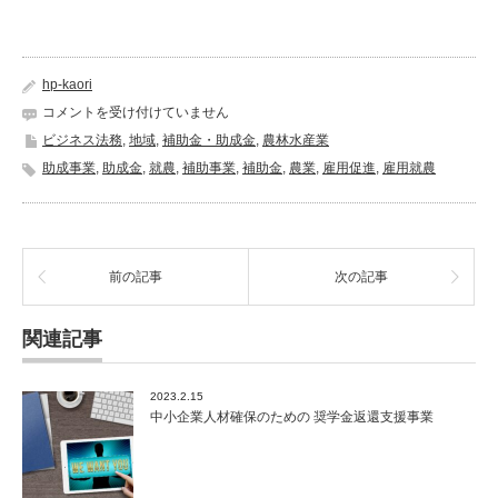
hp-kaori
助
コメントを受け付けていません
成
ビジネス法務
,
地域
,
補助金・助成金
,
農林水産業
金：
助成事業
,
助成金
,
就農
,
補助事業
,
補助金
,
農業
,
雇用促進
,
雇用就農
雇
用
就
農
資
前の記事
次の記事
金
（雇
用
関連記事
就
農
者
2023.2.15
育
中小企業人材確保のための 奨学金返還支援事業
成・
独
立
支