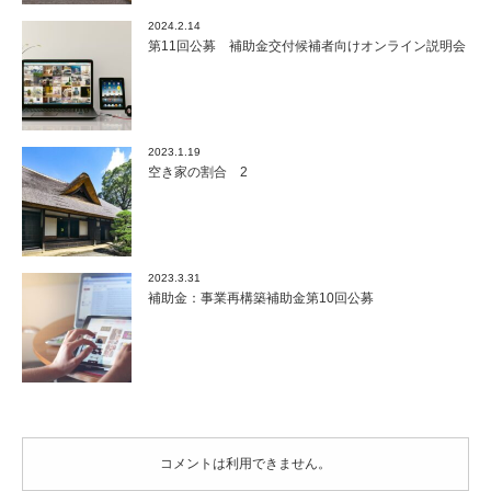
援
2024.2.14
タ
第11回公募 補助金交付候補者向けオンライン説明会
イ
プ、
新
法
人
2023.1.19
設
空き家の割合 2
立
支
援
タ
イ
2023.3.31
プ）
補助金：事業再構築補助金第10回公募
は
コメントは利用できません。