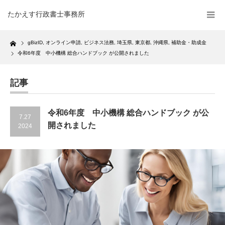
たかえす行政書士事務所
Home
gBizID
,
オンライン申請
,
ビジネス法務
,
埼玉県
,
東京都
,
沖縄県
,
補助金・助成金
令和6年度 中小機構 総合ハンドブック が公開されました
記事
令和6年度 中小機構 総合ハンドブック が公
7.27
開されました
2024