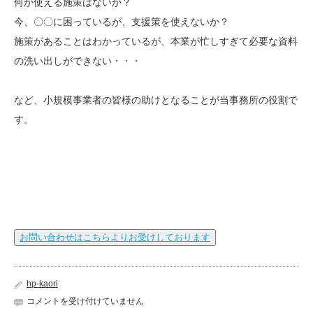
何か使える施策はないか？
今、〇〇に困っているが、支援策を使えないか？
施策があることはわかっているが、本業が忙しすぎて必要な資料
の洗い出しができない・・・
など、小規模事業者の皆様の助けとなることが当事務所の役割で
す。
お問い合わせはこちらよりお受けしております
hp-kaori
令
コメントを受け付けていません