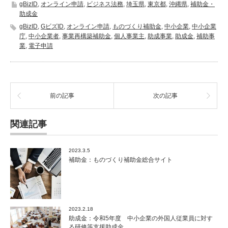
和
gBizID
,
オンライン申請
,
ビジネス法務
,
埼玉県
,
東京都
,
沖縄県
,
補助金・
6
助成金
年
gBizID
,
GビズID
,
オンライン申請
,
ものづくり補助金
,
中小企業
,
中小企業
度
庁
,
中小企業者
,
事業再構築補助金
,
個人事業主
,
助成事業
,
助成金
,
補助事
中
業
,
電子申請
小
機
構
総
合
前の記事
次の記事
ハ
ン
ド
関連記事
ブ
ッ
ク
2023.3.5
が
補助金：ものづくり補助金総合サイト
公
開
さ
れ
ま
2023.2.18
し
助成金：令和5年度 中小企業の外国人従業員に対す
た
る研修等支援助成金