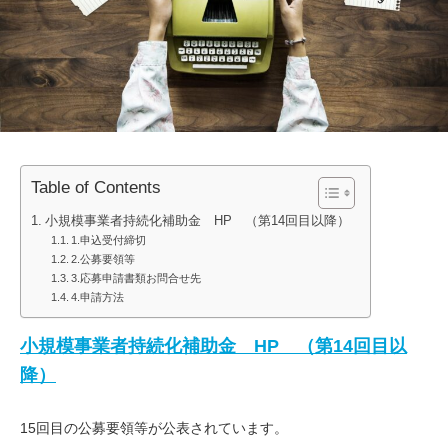
Table of Contents
小規模事業者持続化補助金 HP （第14回目以降）
1.申込受付締切
2.公募要領等
3.応募申請書類お問合せ先
4.申請方法
小規模事業者持続化補助金 HP （第14回目以
降）
15回目の公募要領等が公表されています。