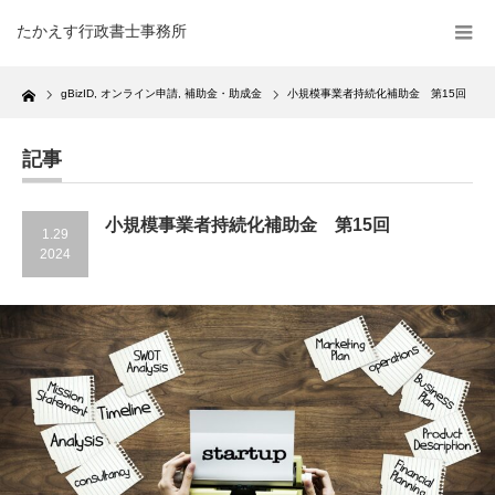
たかえす行政書士事務所
Home
gBizID
,
オンライン申請
,
補助金・助成金
小規模事業者持続化補助金 第15回
記事
小規模事業者持続化補助金 第15回
1.29
2024