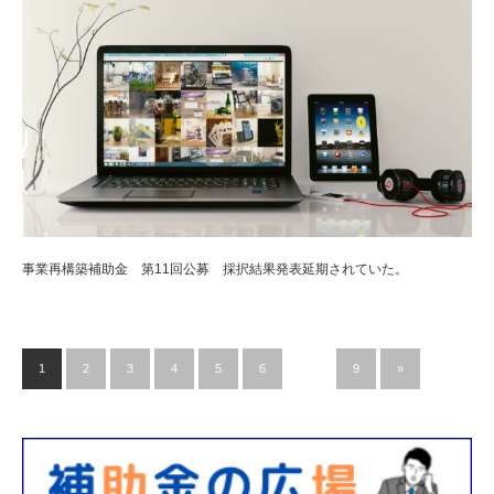
事業再構築補助金 第11回公募 採択結果発表延期されていた。
1
2
3
4
5
6
…
9
»