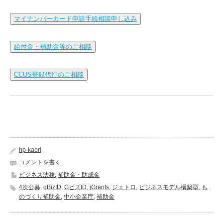
マイナンバーカード申請手続相談申し込み
給付金・補助金等のご相談
CCUS登録代行のご相談
hp-kaori
コメントを書く
ビジネス法務
,
補助金・助成金
4次公募
,
gBizID
,
GビズID
,
jGrants
,
ジェトロ
,
ビジネスモデル構築型
,
も
のづくり補助金
,
中小企業庁
,
補助金