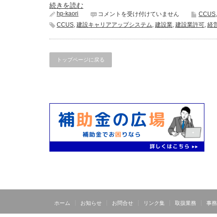
続きを読む
CCUS
hp-kaori
コメントを受け付けていません
CCUS
建
CCUS
,
建設キャリアアップシステム
,
建設業
,
建設業許可
,
経
設
キ
ャ
リ
トップページに戻る
ア
ア
ッ
プ
シ
ス
テ
ム
は
ホーム
お知らせ
お問合せ
リンク集
取扱業務
事務