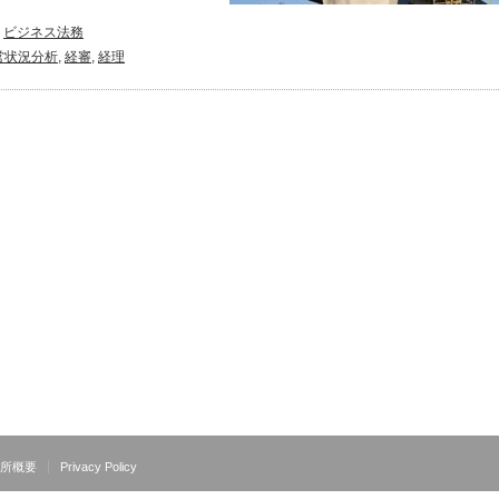
,
ビジネス法務
営状況分析
,
経審
,
経理
所概要
Privacy Policy