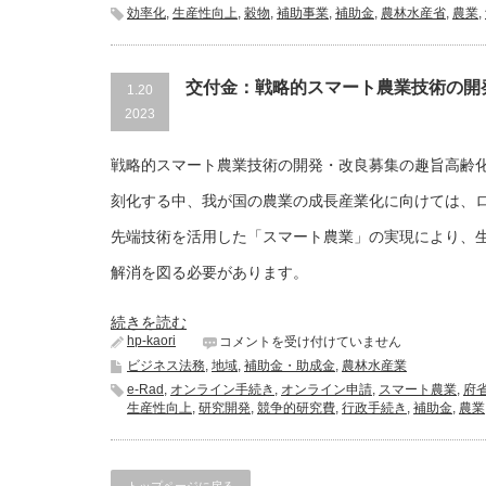
金：
化
効率化
,
生産性向上
,
穀物
,
補助事業
,
補助金
,
農林水産省
,
農業
,
令
事
和
業
5
助
年
成
交付金：戦略的スマート農業技術の開
1.20
度
金
飼
2023
説
料
明
穀
会
戦略的スマート農業技術の開発・改良募集の趣旨高齢
物
あ
備
り
刻化する中、我が国の農業の成長産業化に向けては、ロボ
蓄・
は
流
先端技術を活用した「スマート農業」の実現により、
通
合
解消を図る必要があります。
理
化
事
続きを読む
業
hp-kaori
交
コメントを受け付けていません
/
付
飼
ビジネス法務
,
地域
,
補助金・助成金
,
農林水産業
金：
料
e-Rad
,
オンライン手続き
,
オンライン申請
,
スマート農業
,
府
戦
流
生産性向上
,
研究開発
,
競争的研究費
,
行政手続き
,
補助金
,
農業
略
通
的
合
ス
理
マ
化