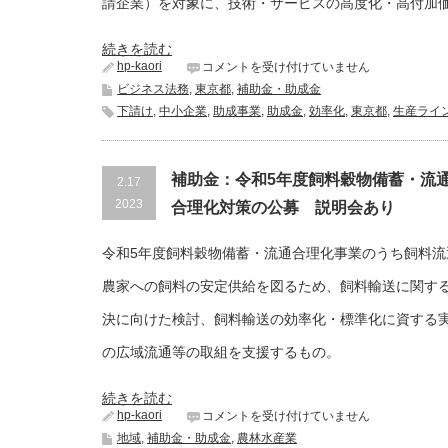
請企業）を対象に、技術・サービスの高度化・高付加価値
続きを読む
hp-kaori
助
コメントを受け付けていません
成
ビジネス法務
,
東京都
,
補助金・助成金
金：
下請け
,
中小企業
,
助成事業
,
助成金
,
効率化
,
東京都
,
生産ライ
第
1
回
募
補助金：令和5年度飼料穀物備蓄・流通合
2.17
集
明
2023
合理化対策の公募 説明会あり
日
に
チ
令和5年度飼料穀物備蓄・流通合理化事業のうち飼料流
ャ
レ
農家への飼料の安定供給を図るため、飼料輸送に関す
ン
決に向けた検討、飼料輸送の効率化・標準化に資する
ジ
中
の広域流通等の取組を支援するもの。
小
企
業
続きを読む
基
hp-kaori
補
コメントを受け付けていません
盤
助
強
地域
,
補助金・助成金
,
農林水産業