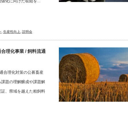
化に向けた取組を...
ン
,
生産性向上
,
説明会
理化事業 / 飼料流通
通合理化対策の公募畜産
る課題の理解醸成や課題解
実証、県域を越えた粗飼料