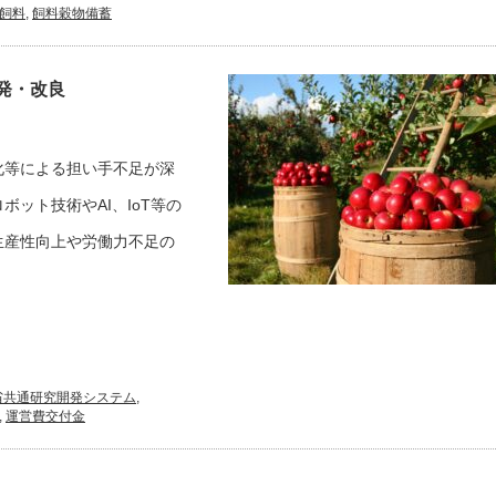
飼料
,
飼料穀物備蓄
発・改良
化等による担い手不足が深
ット技術やAI、IoT等の
生産性向上や労働力不足の
省共通研究開発システム
,
,
運営費交付金