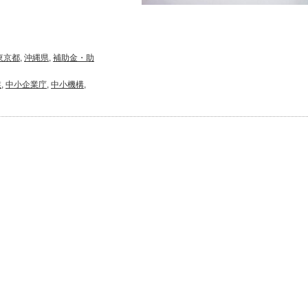
。
東京都
,
沖縄県
,
補助金・助
業
,
中小企業庁
,
中小機構
,