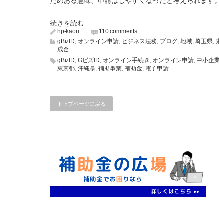
ためある意味、申請はしやすくなったと考えられます
続きを読む
hp-kaori
110 comments
gBizID
,
オンライン申請
,
ビジネス法務
,
ブログ
,
地域
,
埼玉県
,
成金
gBizID
,
GビズID
,
オンライン手続き
,
オンライン申請
,
中小企
東京都
,
沖縄県
,
補助事業
,
補助金
,
電子申請
トップページに戻る