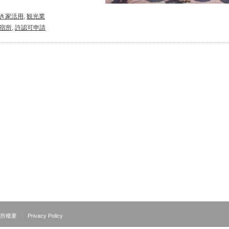
き家活用
,
観光業
宿所
,
許認可申請
所概要
Privacy Policy