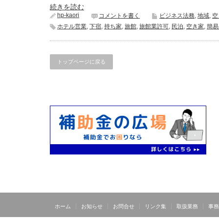
続きを読む
hp-kaori
コメントを書く
ビジネス法務
,
地域
,
空
ホテル営業
,
下宿
,
持ち家
,
旅館
,
旅館業許可
,
民泊
,
空き家
,
簡易
トップページに戻る
ホーム
お知らせ
お問合せ
リンク集
取扱業務
事務