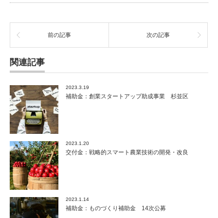
の
就
農
前の記事
次の記事
環
境
改
関連記事
善
支
援
2023.3.19
事
補助金：創業スタートアップ助成事業 杉並区
業
説
明
会
あ
2023.1.20
り
交付金：戦略的スマート農業技術の開発・改良
は
2023.1.14
補助金：ものづくり補助金 14次公募