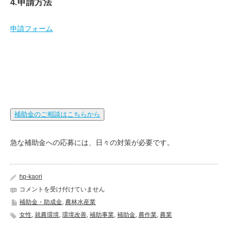
4.申請方法
申請フォーム
補助金のご相談はこちらから
急な補助金への応募には、日々の対策が必要です。
hp-kaori
補
コメントを受け付けていません
助
補助金・助成金
,
農林水産業
金：
女性
,
就農環境
,
環境改善
,
補助事業
,
補助金
,
農作業
,
農業
女
性