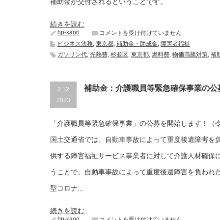
補助金が交付されるということです。
続きを読む
hp-kaori
補
コメントを受け付けていません
助
ビジネス法務
,
東京都
,
補助金・助成金
,
障害者福祉
金：
ガソリン代
,
光熱費
,
杉並区
,
東京都
,
燃料費
,
物価高騰対策
,
補
杉
並
区
障
補助金：介護職員等緊急確保事業の公
2.12
害
福
2023
祉
サ
「介護職員等緊急確保事業」の公募を開始します！（
ー
ビ
国土交通省では、自動車事故によって重度後遺障害を
ス
事
供する障害福祉サービス事業者に対して介護人材確保
業
所
うことで、自動車事故によって重度後遺障害を負われ
等
物
型コロナ...
価
高
騰
続きを読む
緊
hp-kaori
補
コメントを受け付けていません