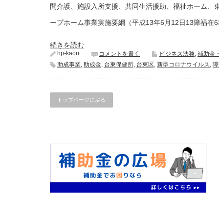
臨
問介護、施設入所支援、共同生活援助、福祉ホーム、
時
給
ープホーム事業実施要綱（平成13年6月12日13障福在63号
付
金
は
続きを読む
hp-kaori
コメントを書く
ビジネス法務
,
補助金
助成事業
,
助成金
,
台東保健所
,
台東区
,
新型コロナウイルス
,
障
トップページに戻る