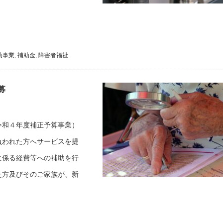
助事業
,
補助金
,
障害者福祉
募
令和４年度補正予算事業）
負われた方へサービスを提
に係る経費等への補助を行
た方及びそのご家族が、新