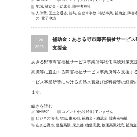
急
助
地域
,
補助金・助成金
,
障害者福祉
対
金：
人件費
,
国土交通省
策
,
給与
,
自動車事故
,
補助事業
,
補助金
,
障害
介
ス
,
電子申請
補
護
助
職
金
員
は
等
補助金：あきる野市障害福祉サービス
1.26
緊
急
2023
支援金
確
保
あきる野市障害福祉サービス事業所等物価高騰対策支
事
業
高騰等に直面する障害福祉サービス事業所等を支援す
の
公
ービス事業所等における光熱水費及び燃料費等の経費
募
は
ます。
続きを読む
hp-kaori
補
コメントを受け付けていません
助
ビジネス法務
,
地域
,
東京都
,
補助金・助成金
,
障害者福祉
金：
あきる野市
,
価格高騰
,
東京都
,
物価高騰
,
物価高騰対策
,
補助金
あ
き