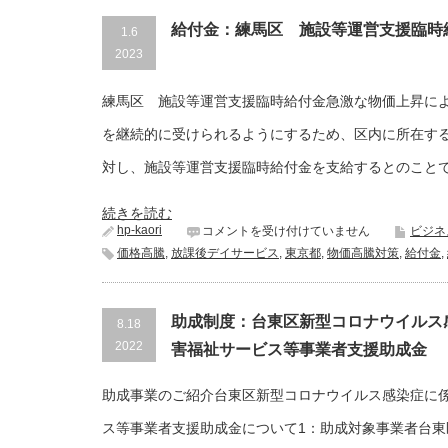
る
野
給付金：練馬区 施設等運営支援臨時
1.6
市
障
2023
害
福
練馬区 施設等運営支援臨時給付金急激な物価上昇に
祉
サ
を継続的に受けられるようにするため、区内に所在す
ー
ビ
対し、施設等運営支援臨時給付金を支給するとのこと
ス
事
業
続きを読む
所
hp-kaori
給
コメントを受け付けていません
ビジネ
等
付
価格高騰
,
放課後デイサービス
,
東京都
,
物価高騰対策
,
給付金
,
物
金：
価
練
高
馬
騰
区
助成制度：台東区新型コロナウイルス
8.18
対
施
策
2022
害福祉サービス等事業者支援助成金
設
支
等
援
運
金
助成事業のご紹介台東区新型コロナウイルス感染症に
営
は
支
ス等事業者支援助成金について1：助成対象事業者台東
援