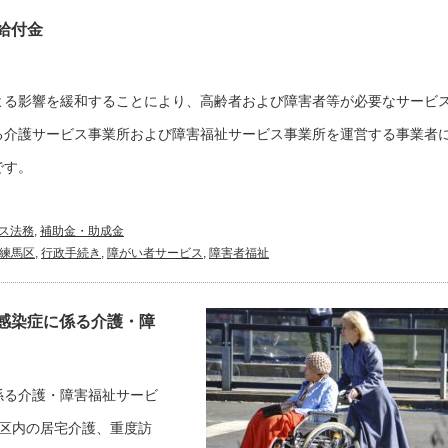
給付金
よる影響を緩和することにより、高齢者および障害者等が必要なサービ
る介護サービス事業所および障害福祉サービス事業所を運営する事業者
です。
ス法務
,
補助金・助成金
練馬区
,
行政手続き
,
障がい者サービス
,
障害者福祉
感染症に係る介護・障
係る介護・障害福祉サービ
区内の居宅介護、重度訪