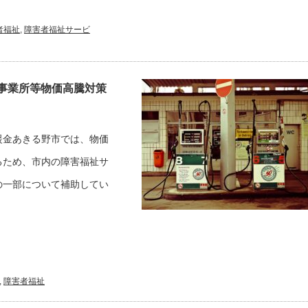
者福祉
,
障害者福祉サービ
事業所等物価高騰対策
援金あきる野市では、物価
るため、市内の障害福祉サ
の一部について補助してい
,
障害者福祉