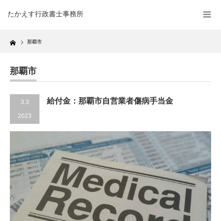
たかえす行政書士事務所
Home
那覇市
那覇市
給付金：那覇市自営業者傷病手当金
3.3
2023