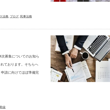
ス法務
,
ブログ
,
民事法務
4次募集についてのお知ら
られております。そちらへ
、申請に向けてほぼ準備完
助金