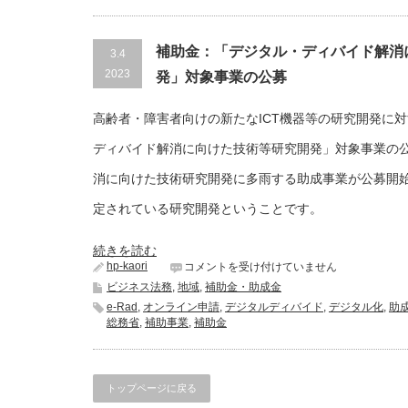
年
の
後
づ
見
く
補助金：「デジタル・ディバイド解消
3.4
人
り
等
補
2023
発」対象事業の公募
業
助
務
金
を
高齢者・障害者向けの新たなICT機器等の研究開発に対
総
行
合
ディバイド解消に向けた技術等研究開発」対象事業の
う
サ
こ
イ
消に向けた技術研究開発に多雨する助成事業が公募開
と
ト
に
は
定されている研究開発ということです。
つ
い
て
続きを読む
は
hp-kaori
補
コメントを受け付けていません
助
ビジネス法務
,
地域
,
補助金・助成金
金：
e-Rad
,
オンライン申請
,
デジタルディバイド
,
デジタル化
,
助
「デ
総務省
,
補助事業
,
補助金
ジ
タ
ル・
デ
トップページに戻る
ィ
バ