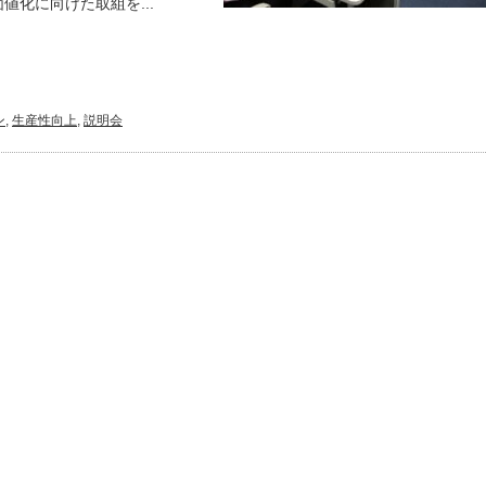
化に向けた取組を...
ン
,
生産性向上
,
説明会