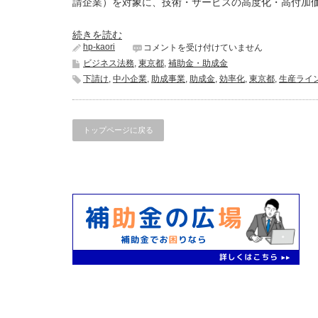
請企業）を対象に、技術・サービスの高度化・高付加価値
続きを読む
hp-kaori
助
コメントを受け付けていません
成
ビジネス法務
,
東京都
,
補助金・助成金
金：
下請け
,
中小企業
,
助成事業
,
助成金
,
効率化
,
東京都
,
生産ライ
第
1
回
募
集
トップページに戻る
明
日
に
チ
ャ
レ
ン
ジ
中
小
企
業
基
盤
強