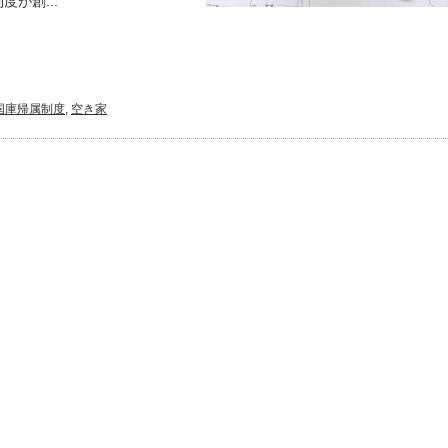
が創...
国庫帰属制度
,
空き家