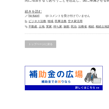
間に増加するであろうことを想定し、国に帰属させる制度
続きを読む
hp-kaori
相
コメントを受け付けていません
続
ビジネス法務
,
地域
,
民事法務
,
空き家活用
土
不動産
,
土地
,
実家
,
持ち家
,
旅館
,
民泊
,
法務省
,
相続
,
相続土地
地
国
庫
帰
トップページに戻る
属
制
度
は