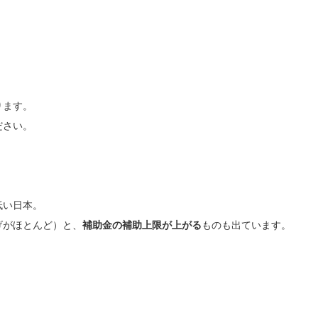
ります。
ださい。
低い日本。
げがほとんど）と、
補助金の補助上限が上がる
ものも出ています。