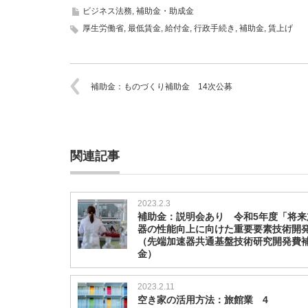
生
ビジネス法務
,
補助金・助成金
労
厚生労働省
,
最低賃金
,
給付金
,
行政手続き
,
補助金
,
賃上げ
働
省
賃
金
引
補助金：ものづくり補助金 14次公募
き
上
げ
特
設
関連記事
ペ
ー
ジ
は
2023.2.3
補助金：説明会あり 令和5年度「将来
器の性能向上に向けた重要要素技術開
（先端加速器共通基盤技術研究開発費
金）
2023.2.11
空き家の活用方法：旅館業 4