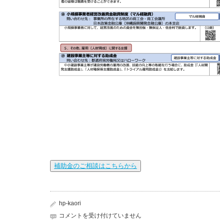
補助金のご相談はこちらから
hp-kaori
厚
コメントを受け付けていません