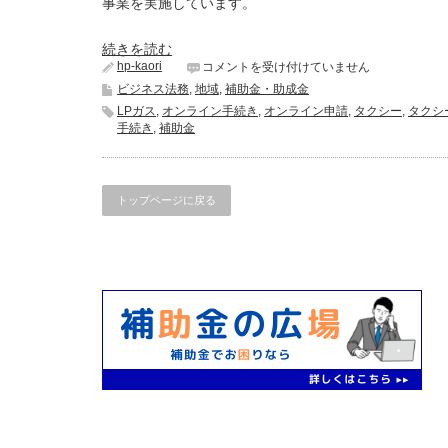
事業を実施しています。
続きを読む
hp-kaori
補
コメントを受け付けていません
助
ビジネス法務
,
地域
,
補助金・助成金
金：
LPガス
,
オンライン手続き
,
オンライン申請
,
タクシー
,
タクシ
タ
手続き
,
補助金
ク
シ
ー
事
トップページに戻る
業
者
に
対
す
る
燃
料
価
格
激
変
緩
和
対