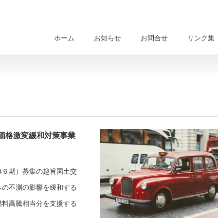
ホーム
お知らせ
お問合せ
リンク集
価格激変緩和対策事業
第６期）募集の趣旨国土交
への不測の影響を緩和する
燃料高騰相当分を支援する