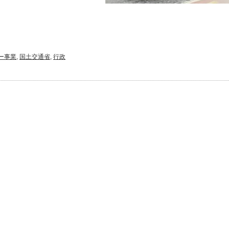
ー事業
,
国土交通省
,
行政