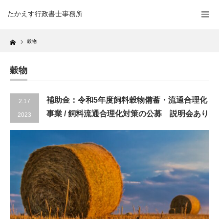
たかえす行政書士事務所
Home
穀物
穀物
補助金：令和5年度飼料穀物備蓄・流通合理化
2.17
事業 / 飼料流通合理化対策の公募 説明会あり
2023