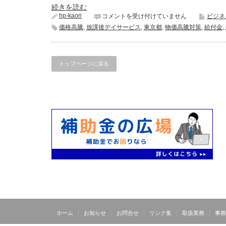
続きを読む
hp-kaori
給
コメントを受け付けていません
ビジネ
付
価格高騰
,
放課後デイサービス
,
東京都
,
物価高騰対策
,
給付金
,
金：
練
馬
区
トップページに戻る
施
設
等
運
営
支
援
臨
時
給
付
金
は
ホーム
お知らせ
お問合せ
リンク集
取扱業務
事務