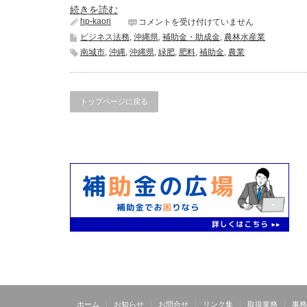
続きを読む
hp-kaori
補
コメントを受け付けていません
助
ビジネス法務
,
沖縄県
,
補助金・助成金
,
農林水産業
金：
南城市
,
沖縄
,
沖縄県
,
緑肥
,
肥料
,
補助金
,
農業
令
和
４
年
トップページに戻る
度
南
城
市
土
づ
く
り
奨
励
補
助
金
交
付
請
求
は
ホーム
お知らせ
お問合せ
リンク集
取扱業務
事務