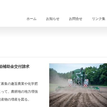
ホーム
お知らせ
お問合せ
リンク集
励補助金交付請求
て募集の趣旨農業や化学肥
よって、農耕地の地力増強
農産物の増産を図る。