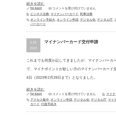
続きを読む
hp-kaori
ス
コメントを受け付けていません
マ
ビジネス法務
,
マイナンバーカード
,
民事法務
ホ
オンライン手続き
,
オンライン申請
,
デジタル化
,
デジタル庁
,
用
バーカード
電
子
証
明
マイナンバーカード交付申請
2.25
書
搭
2023
載
サ
これまでも何度か記してきましたが、マイナンバーカ
ー
ビ
で、マイナポイントが欲しい方のマイナンバーカード
ス
は
4日（2023年2月28日まで）となりました。
続きを読む
hp-kaori
マ
コメントを受け付けていません
マイナ
イ
アクセス集中
,
オンライン申請
,
デジタル化
,
デジタル庁
,
マイ
ナ
カード
,
行政手続き
ン
バ
ー