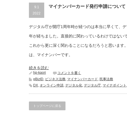
カ
マイナンバーカード発行申請について
9.1
ー
2022
ド
交
付
デジタル庁が開庁1周年時が経つのは本当に早くて、デ
申
請
年が経ちました。直接的に関わっているわけではない
は
これから更に深く関わることになるだろうと思います
は、マイナンバーです。
続きを読む
hp-kaori
コメントを書く
gBizID
,
ビジネス法務
,
マイナンバーカード
,
民事法務
DX
,
オンライン申請
,
デジタル化
,
デジタル庁
,
マイナポイント
トップページに戻る