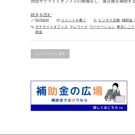
用型サテライトオフィスの整備をし、運営費を補助す
続きを読む
hp-kaori
コメントを書く
ビジネス法務
,
補助金
サテライトオフィス
,
テレワーク
,
ワーケーション
,
東京しごと
助金
トップページに戻る