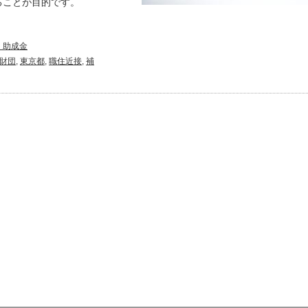
ることが目的です。
・助成金
財団
,
東京都
,
職住近接
,
補