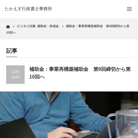
たかえす行政書士事務所
Home
ビジネス法務
,
補助金・助成金
補助金：事業再構築補助金 第9回締切から第
10回へ
記事
補助金：事業再構築補助金 第9回締切から第
3.25
10回へ
2023