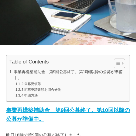
Table of Contents
事業再構築補助金 第9回公募終了。第10回以降の公募が準備
中。
2.公募要領等
3.応募申請書類お問合せ先
4.申請方法
事業再構築補助金 第9回公募終了。第10回以降の
公募が準備中。
昨日18時で第9回の公募が終了しました。