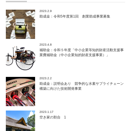
回
締
2023.2.9
切
助成金：令和5年度第1回 創業助成事業募集
か
ら
第
10
回
2023.4.8
へ
補助金：令和５年度「中小企業等知的財産活動支援事
は
業費補助金（中小企業知的財産支援事業）」
2023.2.2
助成金：説明会あり 競争的な水素サプライチェーン
構築に向けた技術開発事業
2023.1.17
空き家の割合 1