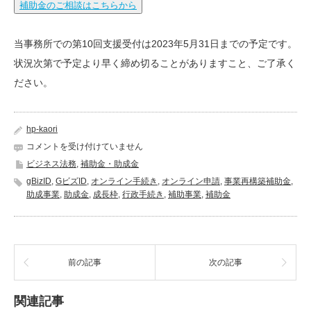
補助金のご相談はこちらから
当事務所での第10回支援受付は2023年5月31日までの予定です。
状況次第で予定より早く締め切ることがありますこと、ご了承く
ださい。
hp-kaori
補
コメントを受け付けていません
助
ビジネス法務
,
補助金・助成金
金：
gBizID
,
GビズID
,
オンライン手続き
,
オンライン申請
,
事業再構築補助金
,
事
助成事業
,
助成金
,
成長枠
,
行政手続き
,
補助事業
,
補助金
業
再
構
築
補
前の記事
次の記事
助
金
第
関連記事
9