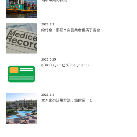
補助事業の募集
上
乗
せ
補
2023.3.3
助
給付金：那覇市自営業者傷病手当金
２
次
公
募
は
2022.5.25
gBizID (ジービズアイディー)
2023.2.4
空き家の活用方法：旅館業 １