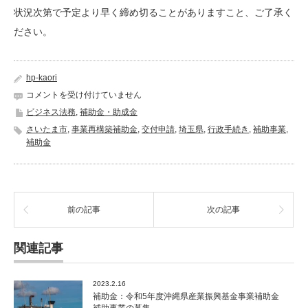
状況次第で予定より早く締め切ることがありますこと、ご了承く
ださい。
hp-kaori
補
コメントを受け付けていません
助
ビジネス法務
,
補助金・助成金
金：
さいたま市
,
事業再構築補助金
,
交付申請
,
埼玉県
,
行政手続き
,
補助事業
,
さ
補助金
い
た
ま
市
事
前の記事
次の記事
業
再
構
関連記事
築
補
助
2023.2.16
金
補助金：令和5年度沖縄県産業振興基金事業補助金
の