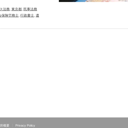
ス法務
,
東京都
,
民事法務
会保険労務士
,
行政書士
,
遺
所概要
Privacy Policy