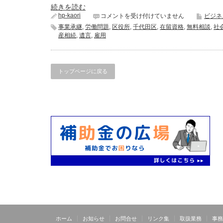
続きを読む
hp-kaori
行
コメントを受け付けていません
ビジネ
政
事業承継
,
労働問題
,
区役所
,
千代田区
,
在留資格
,
無料相談
,
社
書
産相続
,
遺言
,
雇用
士・
社
会
保
トップページに戻る
険
労
務
士
に
よ
る
無
料
相
談
は
ホーム
お知らせ
お問合せ
リンク集
取扱業務
事務